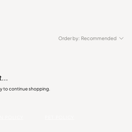
Order by:
Recommended
...
y to continue shopping.
N POLICY
PET POLICY