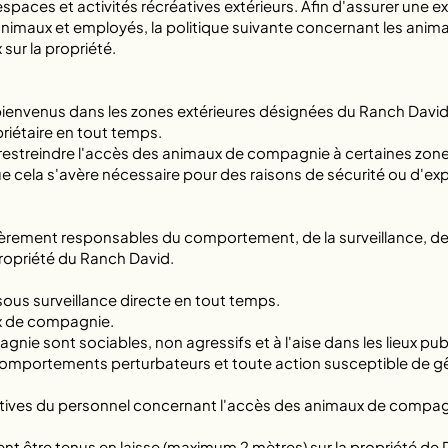
aces et activités récréatives extérieurs. Afin d'assurer une ex
 animaux et employés, la politique suivante concernant les ani
sur la propriété.
envenus dans les zones extérieures désignées du Ranch David,
priétaire en tout temps.
e restreindre l'accès des animaux de compagnie à certaines zon
ue cela s'avère nécessaire pour des raisons de sécurité ou d'exp
èrement responsables du comportement, de la surveillance, de la
propriété du Ranch David.
us surveillance directe en tout temps.
x de compagnie.
ie sont sociables, non agressifs et à l'aise dans les lieux publ
omportements perturbateurs et toute action susceptible de gêner 
rectives du personnel concernant l'accès des animaux de compag
t être tenus en laisse (maximum 2 mètres) sur la propriété de 